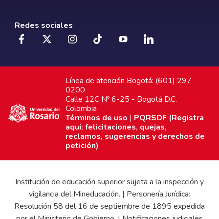
Redes sociales
Línea de atención Bogotá: (601) 297
0200
Calle 12C Nº 6-25 - Bogotá D.C.
Colombia
Términos de uso
|
PQRSDF (Registra
aquí: felicitaciones, quejas,
reclamos, sugerencias y derechos de
petición)
Institución de educación superior sujeta a la inspección y
vigilancia del Mineducación. | Personería Jurídica:
Resolución 58 del 16 de septiembre de 1895 expedida
por el Ministerio de Gobierno. | Notificaciones judiciales