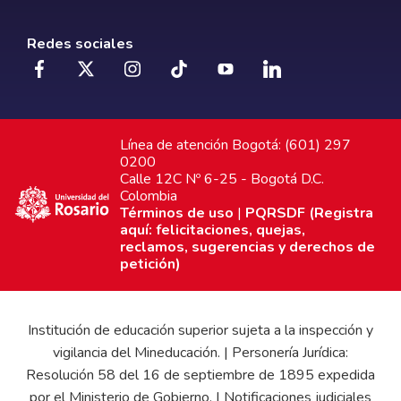
Redes sociales
Línea de atención Bogotá: (601) 297
0200
Calle 12C Nº 6-25 - Bogotá D.C.
Colombia
Términos de uso
|
PQRSDF (Registra
aquí: felicitaciones, quejas,
reclamos, sugerencias y derechos de
petición)
Institución de educación superior sujeta a la inspección y
vigilancia del Mineducación. | Personería Jurídica:
Resolución 58 del 16 de septiembre de 1895 expedida
por el Ministerio de Gobierno. | Notificaciones judiciales