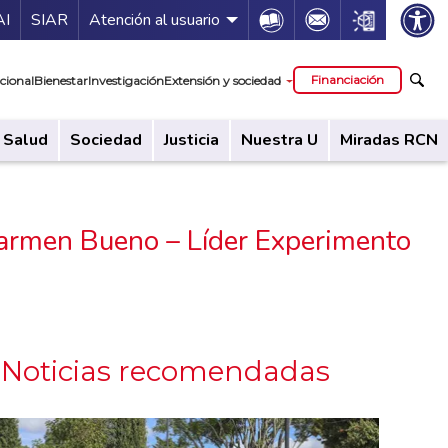
ía de servicios
Icon
Icon
Icon
AI
SIAR
Atención al usuario
cipal
Financiación
cional
Bienestar
Investigación
Extensión y sociedad
Salud
Sociedad
Justicia
Nuestra U
Miradas RCN
Carmen Bueno – Líder Experimento
Noticias recomendadas