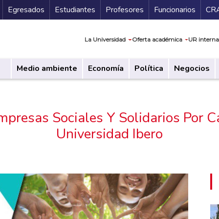
Secundario
Gu
Egresados
Estudiantes
Profesores
Funcionarios
CR
Navegación prin
La Universidad
Oferta académica
UR interna
Medio ambiente
Economía
Política
Negocios
presas Sociales Y Solidarios Por 
Universidad Ibero