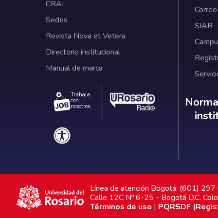
CRAI
Correo
Sedes
SIAR
Revista Nova et Vetera
Campus
Directorio institucional
Regist
Manual de marca
Servici
Trabaja
Norm
Normat
con
nosotros.
inst
Línea de atención Bogotá: (601) 29
Calle 12C Nº 6-25 - Bogotá D.C. Col
Términos de uso
|
PQRSDF (Registr