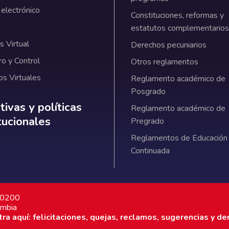
 electrónico
Constituciones, reformas y
estatutos complementarios
 Virtual
Derechos pecuniarios
ro y Control
Otros reglamentos
os Virtuales
Reglamento académico de
Posgrado
ativas y políticas institucionales
ivas y políticas
Reglamento académico de
itucionales
Pregrado
Reglamentos de Educación
Continuada
7 0200
ombia
a aquí: felicitaciones, quejas, reclamos, sugerencias y de