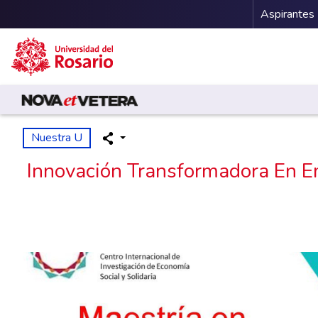
Menu 
Aspirantes
Pasar al contenido principal
Nuestra U
Innovación Transformadora En Em