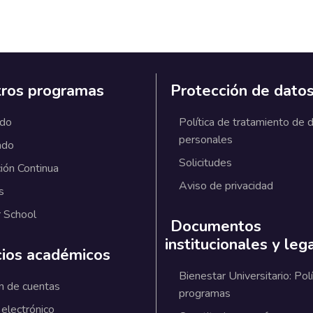
ros programas
Protección de dato
ado
Política de tratamiento de 
personales
ado
Solicitudes
ión Continua
Aviso de privacidad
s
 School
Documentos
institucionales y leg
cios académicos
Bienestar Universitario: Polí
n de cuentas
programas
 electrónico