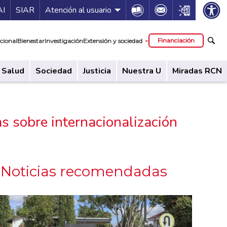
ía de servicios
Icon
Icon
Icon
AI
SIAR
Atención al usuario
cipal
Financiación
cional
Bienestar
Investigación
Extensión y sociedad
Salud
Sociedad
Justicia
Nuestra U
Miradas RCN
s sobre internacionalización
Noticias recomendadas