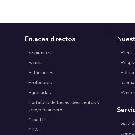
Enlaces directos
Nuest
Aspirantes
Pregr
Familia
Posgr
Estudiantes
Educac
Profesores
Idioma
Egresados
Winter
Portafolio de becas, descuentos y
Servi
apoyo financiero
Casa UR
Gestió
CRAI
Correo