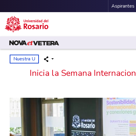
Menu 
Aspirantes
Pasar al contenido principal
Nuestra U
Inicia la Semana Internacio