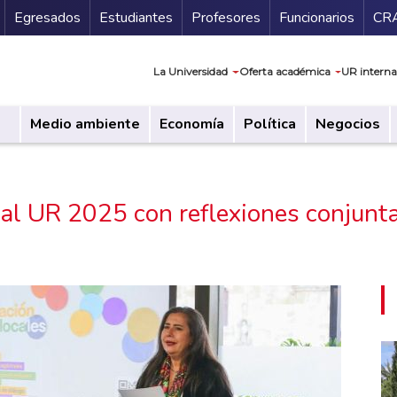
Secundario
Gu
Egresados
Estudiantes
Profesores
Funcionarios
CR
Navegación prin
La Universidad
Oferta académica
UR interna
Medio ambiente
Economía
Política
Negocios
nal UR 2025 con reflexiones conjunta