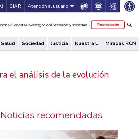
ía de servicios
Icon
Icon
Icon
AI
SIAR
Atención al usuario
cipal
Financiación
cional
Bienestar
Investigación
Extensión y sociedad
Salud
Sociedad
Justicia
Nuestra U
Miradas RCN
 el análisis de la evolución
Noticias recomendadas