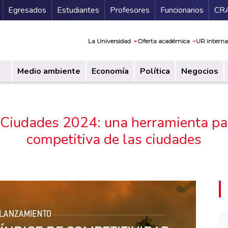
Secundario
Gu
Egresados
Estudiantes
Profesores
Funcionarios
CR
Navegación prin
La Universidad
Oferta académica
UR interna
Medio ambiente
Economía
Política
Negocios
 Ciudades 2024: una herramienta para
competitiva de las ciudades