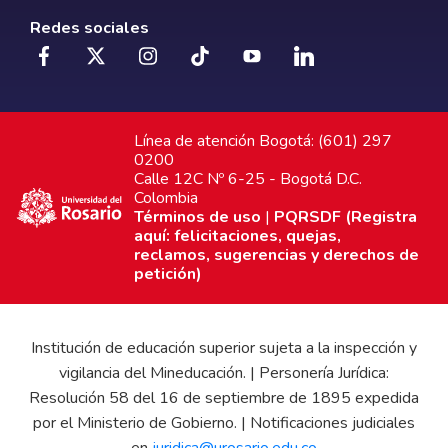
Redes sociales
Línea de atención Bogotá: (601) 297
0200
Calle 12C Nº 6-25 - Bogotá D.C.
Colombia
Términos de uso
|
PQRSDF (Registra
aquí: felicitaciones, quejas,
reclamos, sugerencias y derechos de
petición)
Institución de educación superior sujeta a la inspección y
vigilancia del Mineducación. | Personería Jurídica:
Resolución 58 del 16 de septiembre de 1895 expedida
por el Ministerio de Gobierno. | Notificaciones judiciales