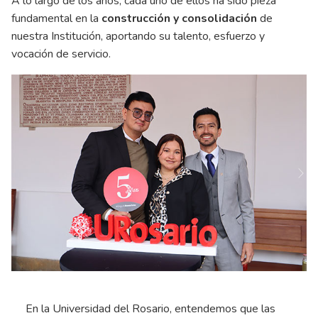
A lo largo de los años, cada uno de ellos ha sido pieza
fundamental en la
construcción y consolidación
de
nuestra Institución, aportando su talento, esfuerzo y
vocación de servicio.
Ne
Previous
En la Universidad del Rosario, entendemos que las