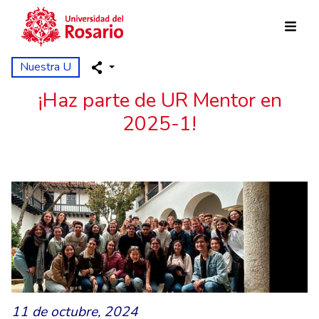
Pasar al contenido principal
Nuestra U
¡Haz parte de UR Mentor en
2025-1!
11 de octubre, 2024