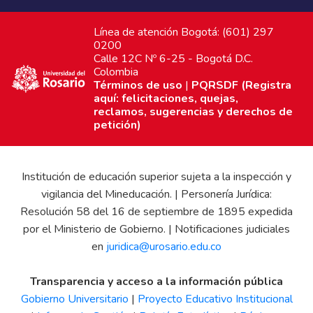
Línea de atención Bogotá: (601) 297
0200
Calle 12C Nº 6-25 - Bogotá D.C.
Colombia
Términos de uso
|
PQRSDF (Registra
aquí: felicitaciones, quejas,
reclamos, sugerencias y derechos de
petición)
Institución de educación superior sujeta a la inspección y
vigilancia del Mineducación. | Personería Jurídica:
Resolución 58 del 16 de septiembre de 1895 expedida
por el Ministerio de Gobierno. | Notificaciones judiciales
en
juridica@urosario.edu.co
Transparencia y acceso a la información pública
Gobierno Universitario
|
Proyecto Educativo Institucional