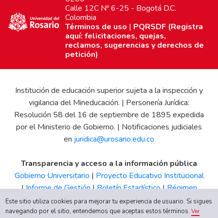
Calle 12C Nº 6-25 - Bogotá D.C.
Colombia
Términos de uso
|
PQRSDF (Registra
aquí: felicitaciones, quejas,
reclamos, sugerencias y derechos de
petición)
Institución de educación superior sujeta a la inspección y
vigilancia del Mineducación. | Personería Jurídica:
Resolución 58 del 16 de septiembre de 1895 expedida
por el Ministerio de Gobierno. | Notificaciones judiciales
en
juridica@urosario.edu.co
Transparencia y acceso a la información pública
Gobierno Universitario
|
Proyecto Educativo Institucional
|
Informe de Gestión
|
Boletín Estadístico
|
Régimen
Tributario
|
Estados Financieros
|
Código de Ética
|
Canal
Este sitio utiliza cookies para mejorar tu experiencia de usuario. Si sigues
navegando por el sitio, entendemos que aceptas estos términos.
de Integridad UR
Ver