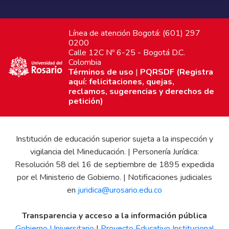
Línea de atención Bogotá: (601) 297
0200
Calle 12C Nº 6-25 - Bogotá D.C.
Colombia
Términos de uso
|
PQRSDF (Registra
aquí: felicitaciones, quejas,
reclamos, sugerencias y derechos de
petición)
Institución de educación superior sujeta a la inspección y
vigilancia del Mineducación. | Personería Jurídica:
Resolución 58 del 16 de septiembre de 1895 expedida
por el Ministerio de Gobierno. | Notificaciones judiciales
en
juridica@urosario.edu.co
Transparencia y acceso a la información pública
Gobierno Universitario
|
Proyecto Educativo Institucional