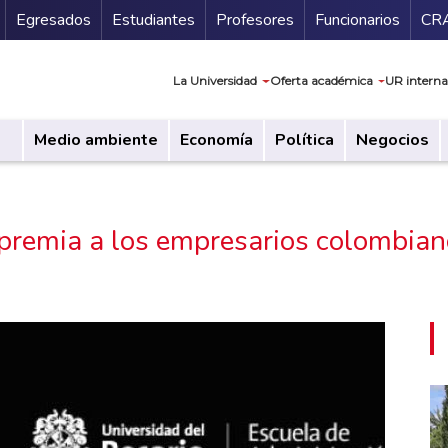
Secundario
Gu
Egresados
Estudiantes
Profesores
Funcionarios
CR
Navegación prin
La Universidad
Oferta académica
UR interna
Medio ambiente
Economía
Política
Negocios
premia a los empresarios colombian