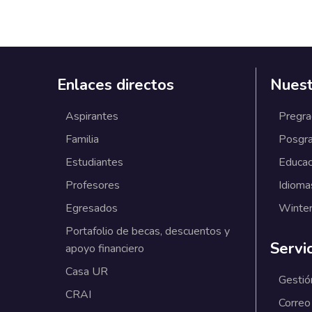
Enlaces directos
Nuest
Aspirantes
Pregr
Familia
Posgr
Estudiantes
Educac
Profesores
Idioma
Egresados
Winter
Portafolio de becas, descuentos y
Servi
apoyo financiero
Casa UR
Gestió
CRAI
Correo