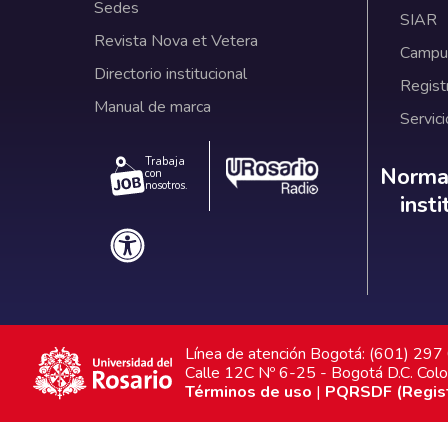
Sedes
SIAR
Revista Nova et Vetera
Campus
Directorio institucional
Regist
Manual de marca
Servici
Trabaja
Norm
Normat
con
nosotros.
inst
Línea de atención Bogotá: (601) 29
Calle 12C Nº 6-25 - Bogotá D.C. Col
Términos de uso
|
PQRSDF (Registr