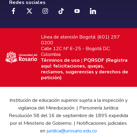
Redes sociales
Línea de atención Bogotá: (601) 297
0200
Calle 12C Nº 6-25 - Bogotá D.C.
Colombia
Términos de uso
|
PQRSDF (Registra
aquí: felicitaciones, quejas,
reclamos, sugerencias y derechos de
petición)
Institución de educación superior sujeta a la inspección y
vigilancia del Mineducación. | Personería Jurídica:
Resolución 58 del 16 de septiembre de 1895 expedida
por el Ministerio de Gobierno. | Notificaciones judiciales
en
juridica@urosario.edu.co