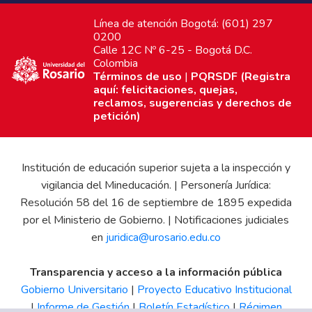
Línea de atención Bogotá: (601) 297
0200
Calle 12C Nº 6-25 - Bogotá D.C.
Colombia
Términos de uso
|
PQRSDF (Registra
aquí: felicitaciones, quejas,
reclamos, sugerencias y derechos de
petición)
Institución de educación superior sujeta a la inspección y
vigilancia del Mineducación. | Personería Jurídica:
Resolución 58 del 16 de septiembre de 1895 expedida
por el Ministerio de Gobierno. | Notificaciones judiciales
en
juridica@urosario.edu.co
Transparencia y acceso a la información pública
Gobierno Universitario
|
Proyecto Educativo Institucional
|
Informe de Gestión
|
Boletín Estadístico
|
Régimen