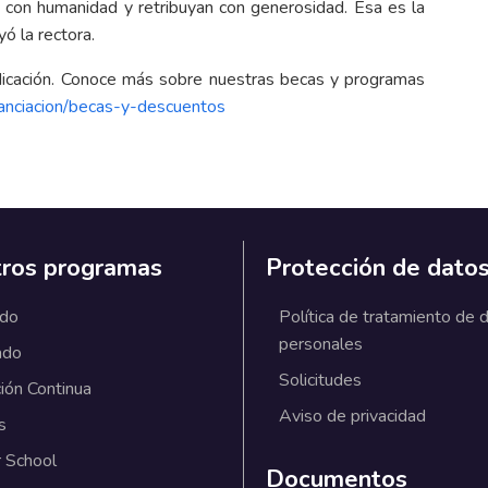
n con humanidad y retribuyan con generosidad. Esa es la
ó la rectora.
edicación. Conoce más sobre nuestras becas y programas
inanciacion/becas-y-descuentos
ros programas
Protección de dato
ado
Política de tratamiento de 
personales
ado
Solicitudes
ión Continua
Aviso de privacidad
s
 School
Documentos