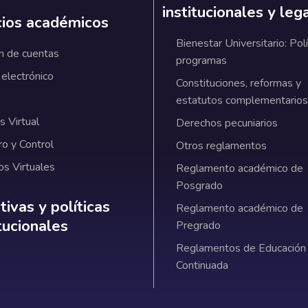
institucionales y leg
cios académicos
Bienestar Universitario: Polí
n de cuentas
programas
 electrónico
Constituciones, reformas y
estatutos complementarios
 Virtual
Derechos pecuniarios
ro y Control
Otros reglamentos
os Virtuales
Reglamento académico de
Posgrado
ativas y políticas institucionales
ivas y políticas
Reglamento académico de
itucionales
Pregrado
Reglamentos de Educación
Continuada