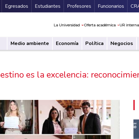
Secundario
Gu
Egresados
Estudiantes
Profesores
Funcionarios
CR
Navegación prin
La Universidad
Oferta académica
UR interna
Medio ambiente
Economía
Política
Negocios
destino es la excelencia: reconocimi