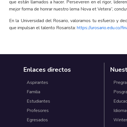
que están llamados a hacer. Perseveren en el rigor, lidere
mejor forma de honrar nuestro lema Nova et Vetera”, concluy
En la Universidad del Rosario, valoramos tu esfuerzo y d
que impulsan el talento Rosarista:
https://urosario.edu.co/f
Enlaces directos
Nuest
Aspirantes
Pregr
Familia
Posgr
Estudiantes
Educac
Profesores
Idioma
Egresados
Winter