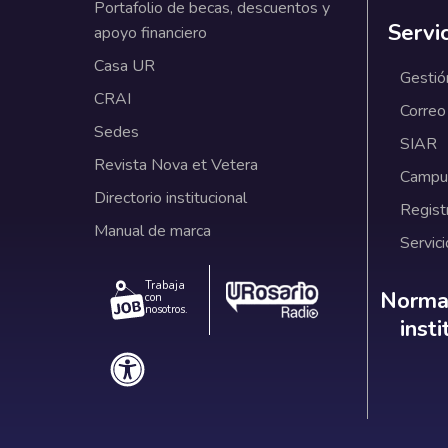
Portafolio de becas, descuentos y
Servi
apoyo financiero
Casa UR
Gestió
CRAI
Correo
Sedes
SIAR
Revista Nova et Vetera
Campus
Directorio institucional
Regist
Manual de marca
Servici
Trabaja
Norm
Normat
con
nosotros.
inst