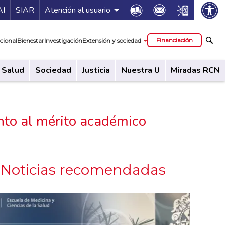
ía de servicios
Icon
Icon
Icon
AI
SIAR
Atención al usuario
cipal
Financiación
cional
Bienestar
Investigación
Extensión y sociedad
Salud
Sociedad
Justicia
Nuestra U
Miradas RCN
ento al mérito académico
Noticias recomendadas