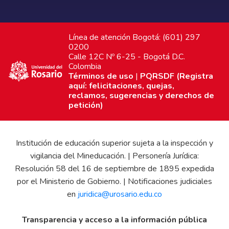
Línea de atención Bogotá: (601) 297
0200
Calle 12C Nº 6-25 - Bogotá D.C.
Colombia
Términos de uso
|
PQRSDF (Registra
aquí: felicitaciones, quejas,
reclamos, sugerencias y derechos de
petición)
Institución de educación superior sujeta a la inspección y
vigilancia del Mineducación. | Personería Jurídica:
Resolución 58 del 16 de septiembre de 1895 expedida
por el Ministerio de Gobierno. | Notificaciones judiciales
en
juridica@urosario.edu.co
Transparencia y acceso a la información pública