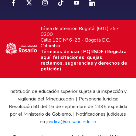
Línea de atención Bogotá: (601) 297
0200
Calle 12C Nº 6-25 - Bogotá D.C.
Colombia
Términos de uso
|
PQRSDF (Registra
aquí: felicitaciones, quejas,
reclamos, sugerencias y derechos de
petición)
Institución de educación superior sujeta a la inspección y
vigilancia del Mineducación. | Personería Jurídica:
Resolución 58 del 16 de septiembre de 1895 expedida
por el Ministerio de Gobierno. | Notificaciones judiciales
en
juridica@urosario.edu.co