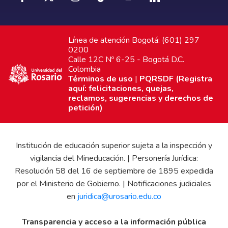
Línea de atención Bogotá: (601) 297
0200
Calle 12C Nº 6-25 - Bogotá D.C.
Colombia
Términos de uso
|
PQRSDF (Registra
aquí: felicitaciones, quejas,
reclamos, sugerencias y derechos de
petición)
Institución de educación superior sujeta a la inspección y
vigilancia del Mineducación. | Personería Jurídica:
Resolución 58 del 16 de septiembre de 1895 expedida
por el Ministerio de Gobierno. | Notificaciones judiciales
en
juridica@urosario.edu.co
Transparencia y acceso a la información pública