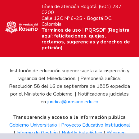
Línea de atención Bogotá: (601) 297
0200
Calle 12C Nº 6-25 - Bogotá D.C.
Colombia
Términos de uso
|
PQRSDF (Registra
aquí: felicitaciones, quejas,
reclamos, sugerencias y derechos de
petición)
Institución de educación superior sujeta a la inspección y
vigilancia del Mineducación. | Personería Jurídica:
Resolución 58 del 16 de septiembre de 1895 expedida
por el Ministerio de Gobierno. | Notificaciones judiciales
en
juridica@urosario.edu.co
Transparencia y acceso a la información pública
Gobierno Universitario
|
Proyecto Educativo Institucional
|
Informe de Gestión
|
Boletín Estadístico
|
Régimen