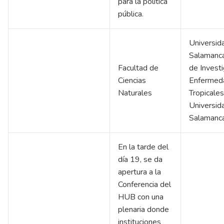
para la política
pública.
Universid
Salamanca
Facultad de
de Invest
Ciencias
Enfermed
Naturales
Tropicales
Universid
Salamanc
En la tarde del
día 19, se da
apertura a la
Conferencia del
HUB con una
plenaria donde
instituciones