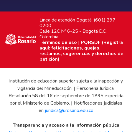
Línea de atención Bogotá: (601) 297
0200
Calle 12C Nº 6-25 - Bogotá D.C.
Colombia
Términos de uso
|
PQRSDF (Registra
aquí: felicitaciones, quejas,
reclamos, sugerencias y derechos de
petición)
Institución de educación superior sujeta a la inspección y
vigilancia del Mineducación. | Personería Jurídica:
Resolución 58 del 16 de septiembre de 1895 expedida
por el Ministerio de Gobierno. | Notificaciones judiciales
en
juridica@urosario.edu.co
Transparencia y acceso a la información pública