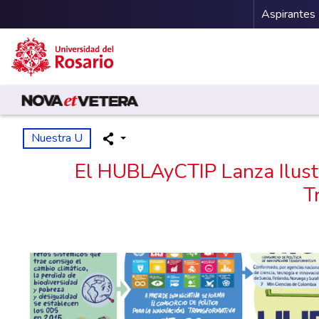
Menu 
Aspirantes
Pasar al contenido principal
Nuestra U
El HUBLAyCTIP Lanza Ilustr
T