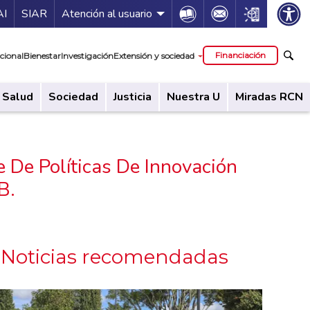
ía de servicios
Icon
Icon
Icon
AI
SIAR
Atención al usuario
cipal
Financiación
cional
Bienestar
Investigación
Extensión y sociedad
Salud
Sociedad
Justicia
Nuestra U
Miradas RCN
 De Políticas De Innovación
B.
Noticias recomendadas