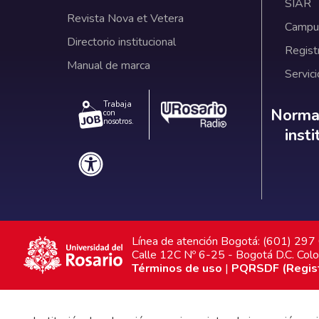
SIAR
Revista Nova et Vetera
Campus
Directorio institucional
Regist
Manual de marca
Servici
Trabaja
Norm
Normat
con
nosotros.
inst
Línea de atención Bogotá: (601) 29
Calle 12C Nº 6-25 - Bogotá D.C. Col
Términos de uso
|
PQRSDF (Registr