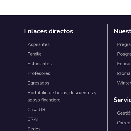
Enlaces directos
Nuest
Aspirantes
Pregr
Familia
Posgr
Estudiantes
Educac
Profesores
Idioma
Egresados
Winter
Portafolio de becas, descuentos y
Servi
apoyo financiero
Casa UR
Gestió
CRAI
Correo
Sedes