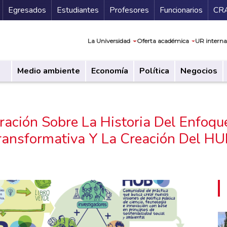
Secundario
Gu
Egresados
Estudiantes
Profesores
Funcionarios
CR
Navegación prin
La Universidad
Oferta académica
UR interna
Medio ambiente
Economía
Política
Negocios
ación Sobre La Historia Del Enfoque
ransformativa Y La Creación Del HU