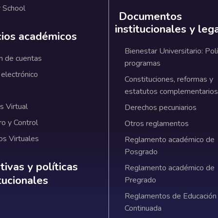
 School
Documentos
institucionales y leg
cios académicos
Bienestar Universitario: Polí
n de cuentas
programas
 electrónico
Constituciones, reformas y
estatutos complementarios
 Virtual
Derechos pecuniarios
ro y Control
Otros reglamentos
os Virtuales
Reglamento académico de
Posgrado
ativas y políticas institucionales
ivas y políticas
Reglamento académico de
itucionales
Pregrado
Reglamentos de Educación
Continuada