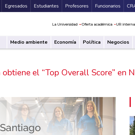
Secundario
Gu
Egresados
Estudiantes
Profesores
Funcionarios
CR
Navegación prin
La Universidad
Oferta académica
UR interna
Medio ambiente
Economía
Política
Negocios
a obtiene el “Top Overall Score” e