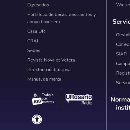
Egresados
Winter
Portafolio de becas, descuentos y
Servi
apoyo financiero
Casa UR
Gestió
CRAI
Correo
Sedes
SIAR
Revista Nova et Vetera
Campus
Directorio institucional
Regist
Manual de marca
Servici
Trabaja
Norm
Normat
con
nosotros.
inst