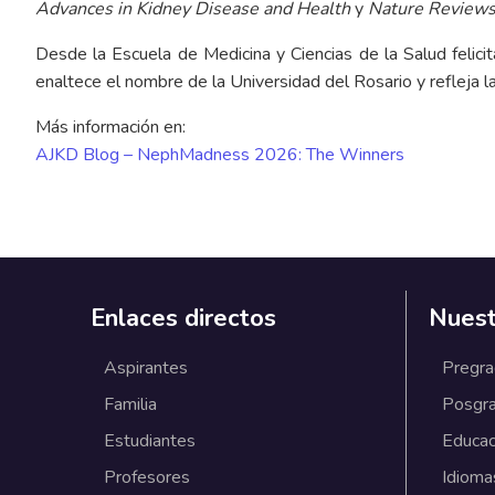
Advances in Kidney Disease and Health
y
Nature Reviews
Desde la Escuela de Medicina y Ciencias de la Salud felic
enaltece el nombre de la Universidad del Rosario y refleja 
Más información en:
AJKD Blog – NephMadness 2026: The Winners
Enlaces directos
Nuest
Aspirantes
Pregr
Familia
Posgr
Estudiantes
Educac
Profesores
Idioma