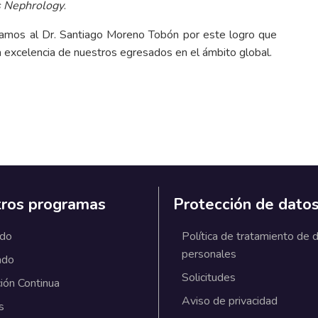
 Nephrology
.
itamos al Dr. Santiago Moreno Tobón por este logro que
la excelencia de nuestros egresados en el ámbito global.
ros programas
Protección de dato
ado
Política de tratamiento de 
personales
ado
Solicitudes
ión Continua
Aviso de privacidad
s