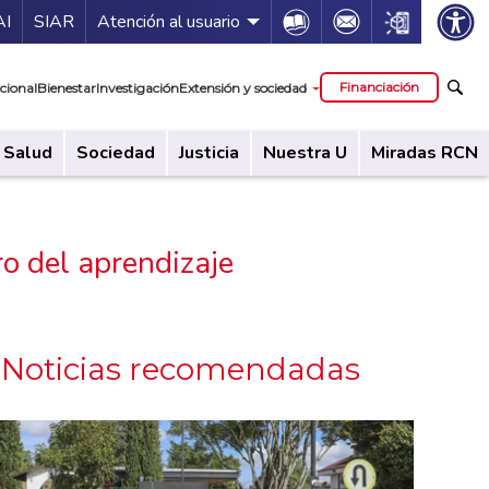
ía de servicios
Icon
Icon
Icon
AI
SIAR
Atención al usuario
cipal
Financiación
cional
Bienestar
Investigación
Extensión y sociedad
Salud
Sociedad
Justicia
Nuestra U
Miradas RCN
o del aprendizaje
Noticias recomendadas