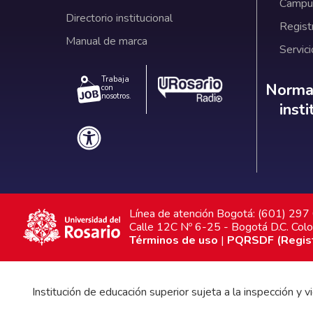
Campus
Directorio institucional
Regist
Manual de marca
Servici
Trabaja
Norm
Normat
con
nosotros.
inst
Línea de atención Bogotá: (601) 29
Calle 12C Nº 6-25 - Bogotá D.C. Col
Términos de uso
|
PQRSDF (Registr
Institución de educación superior sujeta a la inspección y