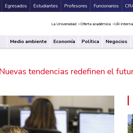
Secundario
Gu
Egresados
Estudiantes
Profesores
Funcionarios
CR
Navegación prin
La Universidad
Oferta académica
UR interna
Medio ambiente
Economía
Política
Negocios
Nuevas tendencias redefinen el futur