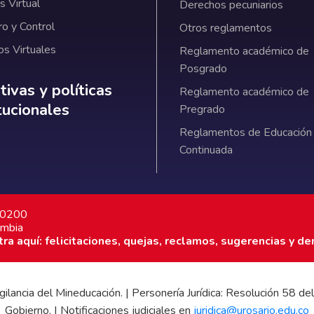
 Virtual
Derechos pecuniarios
ro y Control
Otros reglamentos
os Virtuales
Reglamento académico de
Posgrado
ativas y políticas institucionales
ivas y políticas
Reglamento académico de
itucionales
Pregrado
Reglamentos de Educación
Continuada
7 0200
ombia
a aquí: felicitaciones, quejas, reclamos, sugerencias y de
 vigilancia del Mineducación. | Personería Jurídica: Resolución 58
Gobierno. | Notificaciones judiciales en
juridica@urosario.edu.co