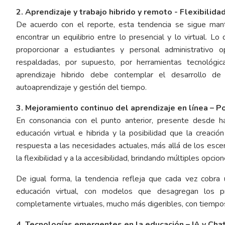
2. Aprendizaje y trabajo hibrido y remoto - Flexibilida
De acuerdo con el reporte, esta tendencia se sigue mant
encontrar un equilibrio entre lo presencial y lo virtual. 
proporcionar a estudiantes y personal administrativo o
respaldadas, por supuesto, por herramientas tecnológica
aprendizaje hibrido debe contemplar el desarrollo de
autoaprendizaje y gestión del tiempo.
3. Mejoramiento continuo del aprendizaje en línea – P
En consonancia con el punto anterior, presente desde h
educación virtual e hibrida y la posibilidad que la crea
respuesta a las necesidades actuales, más allá de los escen
la flexibilidad y a la accesibilidad, brindando múltiples opcio
De igual forma, la tendencia refleja que cada vez cobra
educación virtual, con modelos que desagregan los p
completamente virtuales, mucho más digeribles, con tiempos 
4. Tecnologías emergentes en la educación – IA y Cha