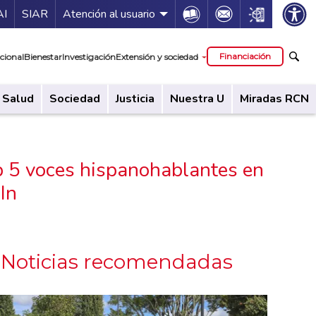
ía de servicios
Icon
Icon
Icon
AI
SIAR
Atención al usuario
cipal
Financiación
cional
Bienestar
Investigación
Extensión y sociedad
Salud
Sociedad
Justicia
Nuestra U
Miradas RCN
op 5 voces hispanohablantes en
In
Noticias recomendadas