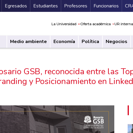
Secundario
Gu
Egresados
Estudiantes
Profesores
Funcionarios
CR
Navegación prin
La Universidad
Oferta académica
UR interna
Medio ambiente
Economía
Política
Negocios
 Rosario GSB, reconocida entre las T
randing y Posicionamiento en Linked