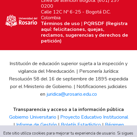
Línea de atención Bogotá: (601) 297
0200
Calle 12C Nº 6-25 - Bogotá D.C.
Colombia
Términos de uso
|
PQRSDF (Registra
aquí: felicitaciones, quejas,
reclamos, sugerencias y derechos de
petición)
Institución de educación superior sujeta a la inspección y
vigilancia del Mineducación. | Personería Jurídica:
Resolución 58 del 16 de septiembre de 1895 expedida
por el Ministerio de Gobierno. | Notificaciones judiciales
en
juridica@urosario.edu.co
Transparencia y acceso a la información pública
Gobierno Universitario
|
Proyecto Educativo Institucional
|
Informe de Gestión
|
Boletín Estadístico
|
Régimen
Tributario
|
Estados Financieros
|
Código de Ética
|
Canal
Este sitio utiliza cookies para mejorar tu experiencia de usuario. Si sigues