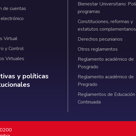
Bienestar Universitario: Polí
n de cuentas
programas
 electrónico
Constituciones, reformas y
estatutos complementarios
 Virtual
Derechos pecuniarios
ro y Control
Otros reglamentos
os Virtuales
Reglamento académico de
Posgrado
ativas y políticas institucionales
ivas y políticas
Reglamento académico de
itucionales
Pregrado
Reglamentos de Educación
Continuada
7 0200
ombia