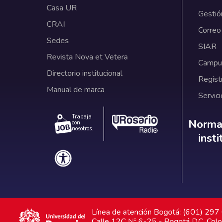
Casa UR
Gestió
CRAI
Correo
Sedes
SIAR
Revista Nova et Vetera
Campus
Directorio institucional
Regist
Manual de marca
Servici
Trabaja
Norm
Normat
con
nosotros.
inst
Línea de atención Bogotá: (601) 29
Calle 12C Nº 6-25 - Bogotá D.C. Col