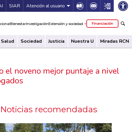
ía de servicios
Icon
Icon
Icon
AI
SIAR
Atención al usuario
cipal
Financiación
cional
Bienestar
Investigación
Extensión y sociedad
Salud
Sociedad
Justicia
Nuestra U
Miradas RCN
o el noveno mejor puntaje a nivel
ogados
Noticias recomendadas