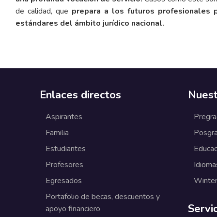
de calidad, que
prepara a los futuros profesionales 
estándares del ámbito jurídico nacional.
Enlaces directos
Nuest
Aspirantes
Pregr
Familia
Posgr
Estudiantes
Educac
Profesores
Idioma
Egresados
Winter
Portafolio de becas, descuentos y
Servi
apoyo financiero