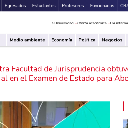
Secundario
Gu
Egresados
Estudiantes
Profesores
Funcionarios
CR
Navegación prin
La Universidad
Oferta académica
UR interna
Medio ambiente
Economía
Política
Negocios
ra Facultad de Jurisprudencia obtuv
nal en el Examen de Estado para Ab