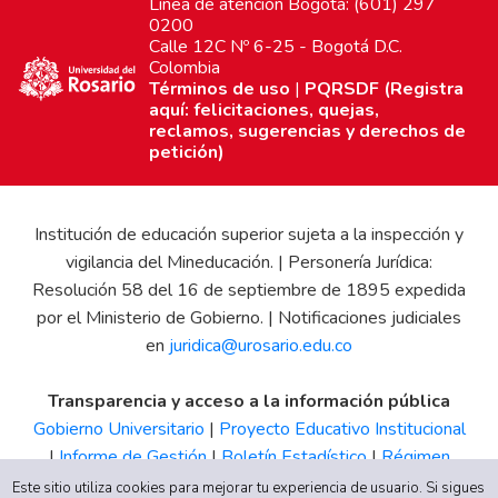
Línea de atención Bogotá: (601) 297
0200
Calle 12C Nº 6-25 - Bogotá D.C.
Colombia
Términos de uso
|
PQRSDF (Registra
aquí: felicitaciones, quejas,
reclamos, sugerencias y derechos de
petición)
Institución de educación superior sujeta a la inspección y
vigilancia del Mineducación. | Personería Jurídica:
Resolución 58 del 16 de septiembre de 1895 expedida
por el Ministerio de Gobierno. | Notificaciones judiciales
en
juridica@urosario.edu.co
Transparencia y acceso a la información pública
Gobierno Universitario
|
Proyecto Educativo Institucional
|
Informe de Gestión
|
Boletín Estadístico
|
Régimen
Tributario
|
Estados Financieros
|
Código de Ética
|
Canal
Este sitio utiliza cookies para mejorar tu experiencia de usuario. Si sigues