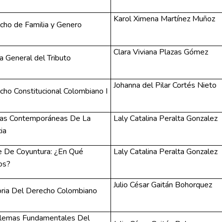
Karol Ximena Martínez Muñoz
cho de Familia y Genero
Clara Viviana Plazas Gómez
a General del Tributo
Johanna del Pilar Cortés Nieto
cho Constitucional Colombiano I
ías Contemporáneas De La
Laly Catalina Peralta Gonzalez
cia
e De Coyuntura: ¿En Qué
Laly Catalina Peralta Gonzalez
os?
Julio César Gaitán Bohorquez
oria Del Derecho Colombiano
lemas Fundamentales Del