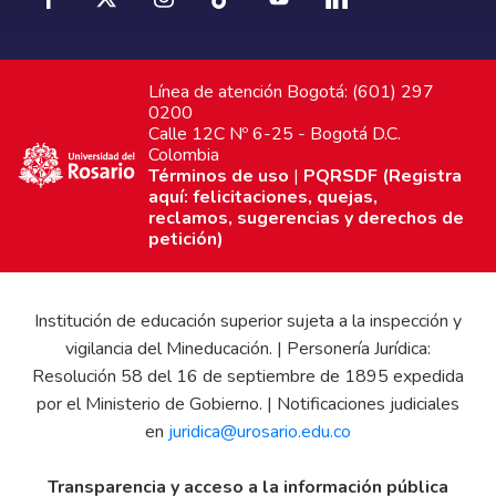
Línea de atención Bogotá: (601) 297
0200
Calle 12C Nº 6-25 - Bogotá D.C.
Colombia
Términos de uso
|
PQRSDF (Registra
aquí: felicitaciones, quejas,
reclamos, sugerencias y derechos de
petición)
Institución de educación superior sujeta a la inspección y
vigilancia del Mineducación. | Personería Jurídica:
Resolución 58 del 16 de septiembre de 1895 expedida
por el Ministerio de Gobierno. | Notificaciones judiciales
en
juridica@urosario.edu.co
Transparencia y acceso a la información pública