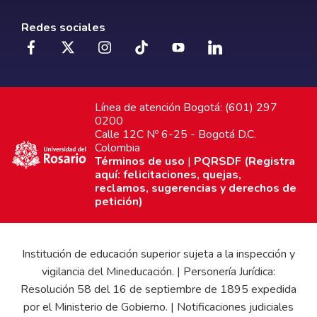
Redes sociales
Línea de atención Bogotá: (601) 297
0200
Calle 12C Nº 6-25 - Bogotá D.C.
Colombia
Términos de uso
|
PQRSDF (Registra
aquí: felicitaciones, quejas,
reclamos, sugerencias y derechos de
petición)
Institución de educación superior sujeta a la inspección y
vigilancia del Mineducación. | Personería Jurídica:
Resolución 58 del 16 de septiembre de 1895 expedida
por el Ministerio de Gobierno. | Notificaciones judiciales