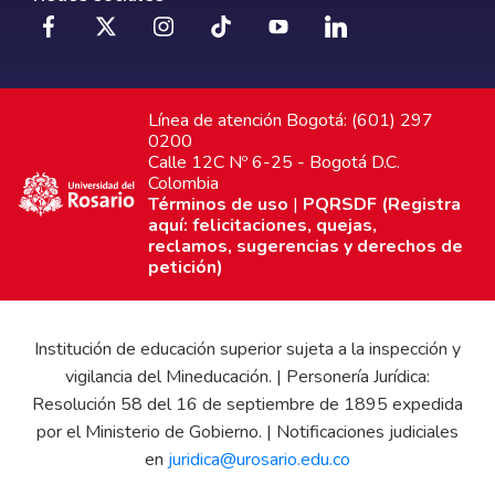
Línea de atención Bogotá: (601) 297
0200
Calle 12C Nº 6-25 - Bogotá D.C.
Colombia
Términos de uso
|
PQRSDF (Registra
aquí: felicitaciones, quejas,
reclamos, sugerencias y derechos de
petición)
Institución de educación superior sujeta a la inspección y
vigilancia del Mineducación. | Personería Jurídica:
Resolución 58 del 16 de septiembre de 1895 expedida
por el Ministerio de Gobierno. | Notificaciones judiciales
en
juridica@urosario.edu.co