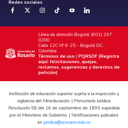
Redes sociales
Línea de atención Bogotá: (601) 297
0200
Calle 12C Nº 6-25 - Bogotá D.C.
Colombia
Términos de uso
|
PQRSDF (Registra
aquí: felicitaciones, quejas,
reclamos, sugerencias y derechos de
petición)
Institución de educación superior sujeta a la inspección y
vigilancia del Mineducación. | Personería Jurídica:
Resolución 58 del 16 de septiembre de 1895 expedida
por el Ministerio de Gobierno. | Notificaciones judiciales
en
juridica@urosario.edu.co