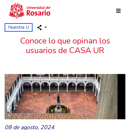
Pasar al contenido principal
Nuestra U
Conoce lo que opinan los
usuarios de CASA UR
08 de agosto, 2024