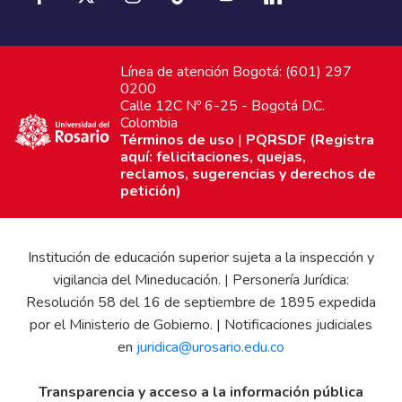
Línea de atención Bogotá: (601) 297
0200
Calle 12C Nº 6-25 - Bogotá D.C.
Colombia
Términos de uso
|
PQRSDF (Registra
aquí: felicitaciones, quejas,
reclamos, sugerencias y derechos de
petición)
Institución de educación superior sujeta a la inspección y
vigilancia del Mineducación. | Personería Jurídica:
Resolución 58 del 16 de septiembre de 1895 expedida
por el Ministerio de Gobierno. | Notificaciones judiciales
en
juridica@urosario.edu.co
Transparencia y acceso a la información pública