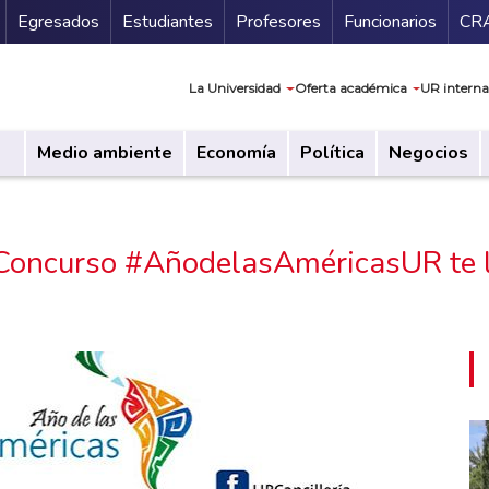
Secundario
Gu
Egresados
Estudiantes
Profesores
Funcionarios
CR
Navegación prin
La Universidad
Oferta académica
UR interna
Medio ambiente
Economía
Política
Negocios
l Concurso #AñodelasAméricasUR te l