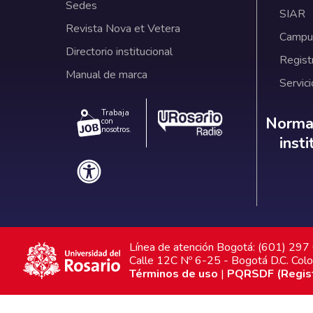
Sedes
SIAR
Revista Nova et Vetera
Campus
Directorio institucional
Regist
Manual de marca
Servici
Trabaja
Norm
Normat
con
nosotros.
inst
Línea de atención Bogotá: (601) 29
Calle 12C Nº 6-25 - Bogotá D.C. Col
Términos de uso
|
PQRSDF (Registr