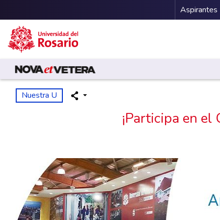
Menu 
Aspirantes
Pasar al contenido principal
Nuestra U
¡Participa en e