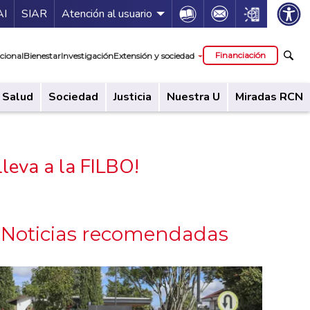
ía de servicios
Icon
Icon
Icon
AI
SIAR
Atención al usuario
cipal
Financiación
cional
Bienestar
Investigación
Extensión y sociedad
Salud
Sociedad
Justicia
Nuestra U
Miradas RCN
leva a la FILBO!
Noticias recomendadas