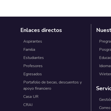
Enlaces directos
Nuest
Aspirantes
Pregr
Familia
Posgr
Estudiantes
Educac
Profesores
Idioma
Egresados
Winter
Portafolio de becas, descuentos y
Servi
apoyo financiero
Casa UR
Gestió
CRAI
Correo