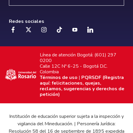
Redes sociales
Línea de atención Bogotá: (601) 297
0200
Calle 12C Nº 6-25 - Bogotá D.C.
Colombia
Términos de uso
|
PQRSDF (Registra
aquí: felicitaciones, quejas,
reclamos, sugerencias y derechos de
petición)
Institución de educación superior sujeta a la inspección y
vigilancia del Mineducación. | Personería Jurídica:
Resolución 58 del 16 de septiembre de 1895 expedida