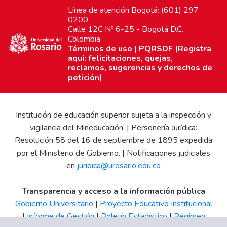
Línea de atención Bogotá: (601) 297
0200
Calle 12C Nº 6-25 - Bogotá D.C.
Colombia
Términos de uso
|
PQRSDF (Registra
aquí: felicitaciones, quejas,
reclamos, sugerencias y derechos de
petición)
Institución de educación superior sujeta a la inspección y
vigilancia del Mineducación. | Personería Jurídica:
Resolución 58 del 16 de septiembre de 1895 expedida
por el Ministerio de Gobierno. | Notificaciones judiciales
en
juridica@urosario.edu.co
Transparencia y acceso a la información pública
Gobierno Universitario
|
Proyecto Educativo Institucional
|
Informe de Gestión
|
Boletín Estadístico
|
Régimen