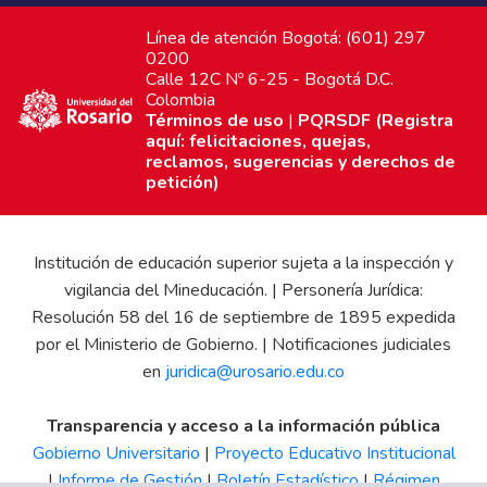
Línea de atención Bogotá: (601) 297
0200
Calle 12C Nº 6-25 - Bogotá D.C.
Colombia
Términos de uso
|
PQRSDF (Registra
aquí: felicitaciones, quejas,
reclamos, sugerencias y derechos de
petición)
Institución de educación superior sujeta a la inspección y
vigilancia del Mineducación. | Personería Jurídica:
Resolución 58 del 16 de septiembre de 1895 expedida
por el Ministerio de Gobierno. | Notificaciones judiciales
en
juridica@urosario.edu.co
Transparencia y acceso a la información pública
Gobierno Universitario
|
Proyecto Educativo Institucional
|
Informe de Gestión
|
Boletín Estadístico
|
Régimen