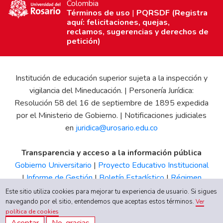
Colombia
Términos de uso
|
PQRSDF (Registra
aquí: felicitaciones, quejas,
reclamos, sugerencias y derechos de
petición)
Institución de educación superior sujeta a la inspección y
vigilancia del Mineducación. | Personería Jurídica:
Resolución 58 del 16 de septiembre de 1895 expedida
por el Ministerio de Gobierno. | Notificaciones judiciales
en
juridica@urosario.edu.co
Transparencia y acceso a la información pública
Gobierno Universitario
|
Proyecto Educativo Institucional
|
Informe de Gestión
|
Boletín Estadístico
|
Régimen
Tributario
|
Estados Financieros
|
Código de Ética
|
Canal
Este sitio utiliza cookies para mejorar tu experiencia de usuario. Si sigues
navegando por el sitio, entendemos que aceptas estos términos.
de Integridad UR
Ver
política de cookies