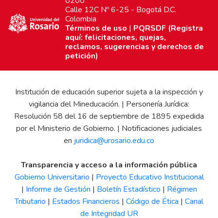
0200
Calle 12C Nº 6-25 - Bogotá D.C.
Colombia
Términos de uso
|
PQRSDF (Registra
aquí: felicitaciones, quejas,
reclamos, sugerencias y derechos de
petición)
Institución de educación superior sujeta a la inspección y
vigilancia del Mineducación. | Personería Jurídica:
Resolución 58 del 16 de septiembre de 1895 expedida
por el Ministerio de Gobierno. | Notificaciones judiciales
en
juridica@urosario.edu.co
Transparencia y acceso a la información pública
Gobierno Universitario
|
Proyecto Educativo Institucional
|
Informe de Gestión
|
Boletín Estadístico
|
Régimen
Tributario
|
Estados Financieros
|
Código de Ética
|
Canal
de Integridad UR