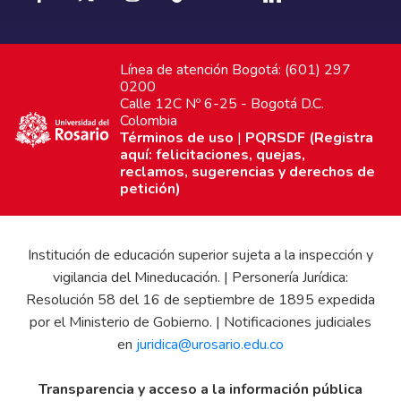
Línea de atención Bogotá: (601) 297
0200
Calle 12C Nº 6-25 - Bogotá D.C.
Colombia
Términos de uso
|
PQRSDF (Registra
aquí: felicitaciones, quejas,
reclamos, sugerencias y derechos de
petición)
Institución de educación superior sujeta a la inspección y
vigilancia del Mineducación. | Personería Jurídica:
Resolución 58 del 16 de septiembre de 1895 expedida
por el Ministerio de Gobierno. | Notificaciones judiciales
en
juridica@urosario.edu.co
Transparencia y acceso a la información pública