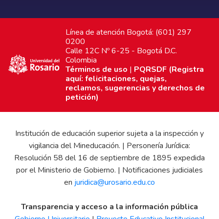
Línea de atención Bogotá: (601) 297
0200
Calle 12C Nº 6-25 - Bogotá D.C.
Colombia
Términos de uso
|
PQRSDF (Registra
aquí: felicitaciones, quejas,
reclamos, sugerencias y derechos de
petición)
Institución de educación superior sujeta a la inspección y
vigilancia del Mineducación. | Personería Jurídica:
Resolución 58 del 16 de septiembre de 1895 expedida
por el Ministerio de Gobierno. | Notificaciones judiciales
en
juridica@urosario.edu.co
Transparencia y acceso a la información pública
Gobierno Universitario
|
Proyecto Educativo Institucional