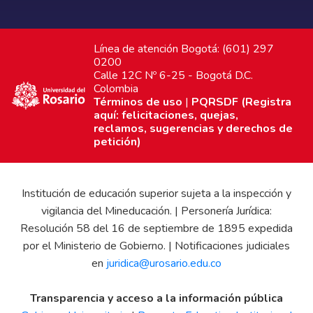
Línea de atención Bogotá: (601) 297
0200
Calle 12C Nº 6-25 - Bogotá D.C.
Colombia
Términos de uso
|
PQRSDF (Registra
aquí: felicitaciones, quejas,
reclamos, sugerencias y derechos de
petición)
Institución de educación superior sujeta a la inspección y
vigilancia del Mineducación. | Personería Jurídica:
Resolución 58 del 16 de septiembre de 1895 expedida
por el Ministerio de Gobierno. | Notificaciones judiciales
en
juridica@urosario.edu.co
Transparencia y acceso a la información pública