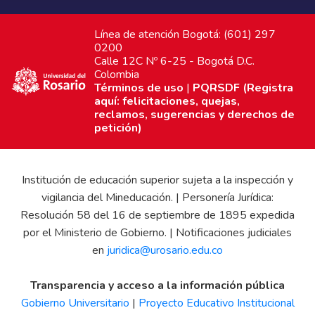
Línea de atención Bogotá: (601) 297
0200
Calle 12C Nº 6-25 - Bogotá D.C.
Colombia
Términos de uso
|
PQRSDF (Registra
aquí: felicitaciones, quejas,
reclamos, sugerencias y derechos de
petición)
Institución de educación superior sujeta a la inspección y
vigilancia del Mineducación. | Personería Jurídica:
Resolución 58 del 16 de septiembre de 1895 expedida
por el Ministerio de Gobierno. | Notificaciones judiciales
en
juridica@urosario.edu.co
Transparencia y acceso a la información pública
Gobierno Universitario
|
Proyecto Educativo Institucional