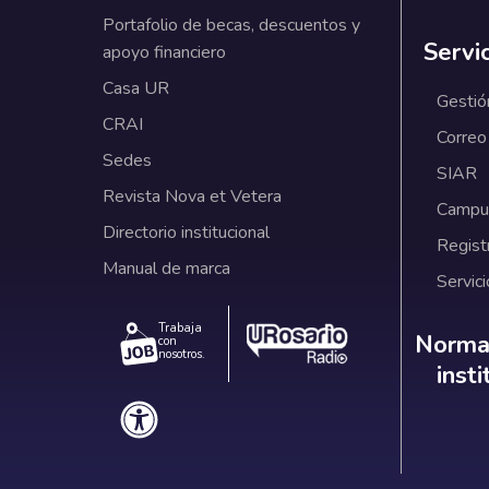
Portafolio de becas, descuentos y
Servi
apoyo financiero
Casa UR
Gestió
CRAI
Correo
Sedes
SIAR
Revista Nova et Vetera
Campus
Directorio institucional
Regist
Manual de marca
Servici
Trabaja
Norm
Normat
con
nosotros.
inst