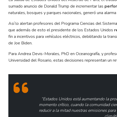
sumado anuncio de Donald Trump de incrementar las
perfor
naturales, bosques y parques nacionales, generó una alarma g
Así lo alertan profesores del Programa Ciencias del Sistema
que además de esto el presidente de los Estados Unidos
r
fin a incentivos para vehículos eléctricos, debilitando la tran
de Joe Biden.
Para Andrea Devis-Morales, PhD en Oceanografía, y profesor
Universidad del Rosario, estas decisiones representan un ret
“Estados Unidos está aumentando la prod
momento crítico, cuando la comunidad cient
reducir a la mitad nuestras emisiones para
climáti