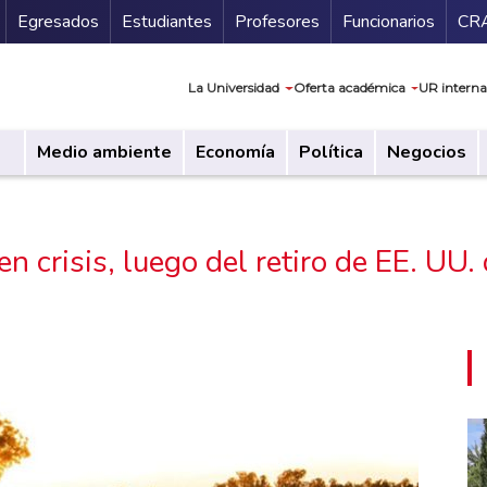
Secundario
Gu
Egresados
Estudiantes
Profesores
Funcionarios
CR
Navegación prin
La Universidad
Oferta académica
UR interna
Medio ambiente
Economía
Política
Negocios
en crisis, luego del retiro de EE. UU