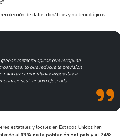
o”.
 recolección de datos climáticos y meteorológicos
 globos meteorológicos que recopilan
osféricas, lo que reducirá la precisión
go para las comunidades expuestas a
e inundaciones”, añadió Quesada.
íderes estatales y locales en Estados Unidos han
entando al
63% de la población del país y al 74%