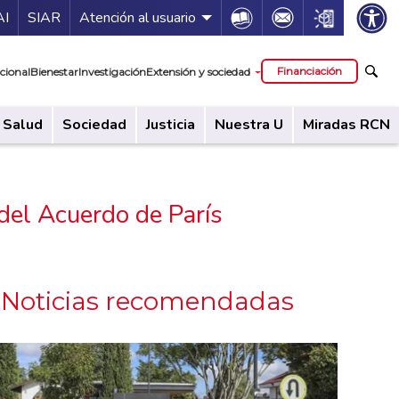
ía de servicios
Icon
Icon
Icon
AI
SIAR
Atención al usuario
cipal
Financiación
cional
Bienestar
Investigación
Extensión y sociedad
Salud
Sociedad
Justicia
Nuestra U
Miradas RCN
. del Acuerdo de París
Noticias recomendadas