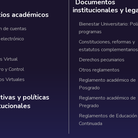
Documentos
institucionales y leg
cios académicos
Bienestar Universitario: Polí
n de cuentas
programas
 electrónico
Constituciones, reformas y
estatutos complementarios
 Virtual
Derechos pecuniarios
ro y Control
Otros reglamentos
os Virtuales
Reglamento académico de
Posgrado
ativas y políticas institucionales
ivas y políticas
Reglamento académico de
itucionales
Pregrado
Reglamentos de Educación
Continuada