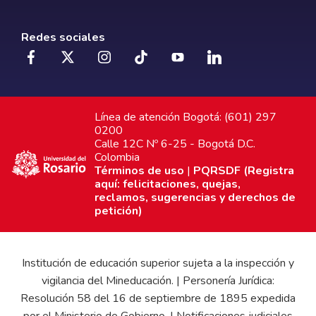
Redes sociales
Línea de atención Bogotá: (601) 297
0200
Calle 12C Nº 6-25 - Bogotá D.C.
Colombia
Términos de uso
|
PQRSDF (Registra
aquí: felicitaciones, quejas,
reclamos, sugerencias y derechos de
petición)
Institución de educación superior sujeta a la inspección y
vigilancia del Mineducación. | Personería Jurídica:
Resolución 58 del 16 de septiembre de 1895 expedida
por el Ministerio de Gobierno. | Notificaciones judiciales