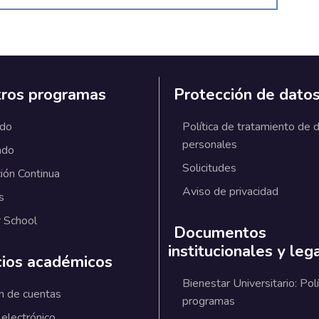
ros programas
Protección de dato
ado
Política de tratamiento de 
personales
ado
Solicitudes
ión Continua
Aviso de privacidad
s
 School
Documentos
institucionales y leg
cios académicos
Bienestar Universitario: Polí
n de cuentas
programas
 electrónico