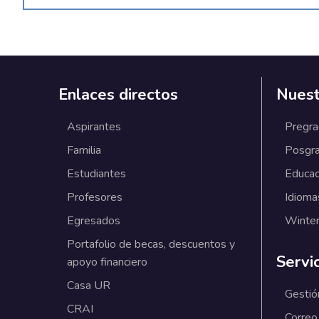
Enlaces directos
Nuest
Aspirantes
Pregr
Familia
Posgr
Estudiantes
Educac
Profesores
Idioma
Egresados
Winter
Portafolio de becas, descuentos y
Servi
apoyo financiero
Casa UR
Gestió
CRAI
Correo