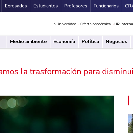
Secundario
Gu
Egresados
Estudiantes
Profesores
Funcionarios
CR
Navegación prin
La Universidad
Oferta académica
UR interna
Medio ambiente
Economía
Política
Negocios
amos la trasformación para disminui