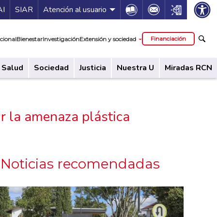
ía de servicios
Icon
Icon
Icon
AI
SIAR
Atención al usuario
cipal
Financiación
cional
Bienestar
Investigación
Extensión y sociedad
Salud
Sociedad
Justicia
Nuestra U
Miradas RCN
r la amenaza plástica
Noticias recomendadas