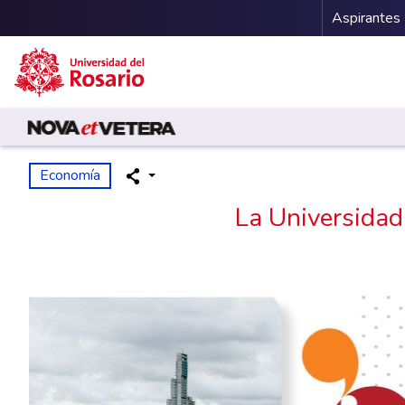
Menu 
Aspirantes
Pasar al contenido principal
Economía
La Universidad