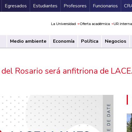
Secundario
Gu
Egresados
Estudiantes
Profesores
Funcionarios
CR
Navegación prin
La Universidad
Oferta académica
UR interna
Medio ambiente
Economía
Política
Negocios
 del Rosario será anfitriona de L