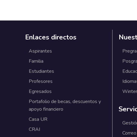
Enlaces directos
Nuest
Aspirantes
Pregr
Familia
Posgr
Estudiantes
Educac
Profesores
Idioma
Egresados
Winter
Portafolio de becas, descuentos y
Servi
apoyo financiero
Casa UR
Gestió
CRAI
Correo