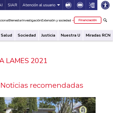
ía de servicios
Icon
Icon
Icon
AI
SIAR
Atención al usuario
cipal
Financiación
cional
Bienestar
Investigación
Extensión y sociedad
Salud
Sociedad
Justicia
Nuestra U
Miradas RCN
ACEA LAMES 2021
Noticias recomendadas