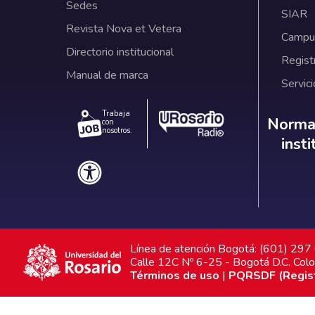
Sedes
SIAR
Revista Nova et Vetera
Campus
Directorio institucional
Regist
Manual de marca
Servici
Trabaja
Norm
Normat
con
nosotros.
inst
Línea de atención Bogotá: (601) 29
Calle 12C Nº 6-25 - Bogotá D.C. Col
Términos de uso
|
PQRSDF (Registr