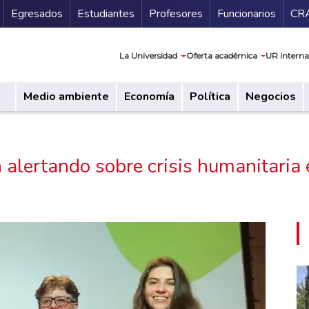
Secundario
Gu
Egresados
Estudiantes
Profesores
Funcionarios
CR
Navegación prin
La Universidad
Oferta académica
UR interna
Medio ambiente
Economía
Política
Negocios
alertando sobre crisis humanitaria 