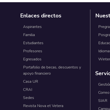
Enlaces directos
Nuest
Aspirantes
Pregr
Familia
Posgr
Estudiantes
Educac
Profesores
Idioma
Egresados
Winter
Portafolio de becas, descuentos y
Servi
apoyo financiero
Casa UR
Gestió
CRAI
Correo
Sedes
SIAR
Revista Nova et Vetera
Campus