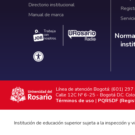
Directorio institucional
Regist
Manual de marca
Servici
Trabaja
Norm
Normat
con
nosotros.
inst
Línea de atención Bogotá: (601) 29
Calle 12C Nº 6-25 - Bogotá D.C. Col
Términos de uso
|
PQRSDF (Registr
Institución de educación superior sujeta a la inspección y