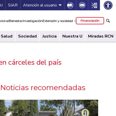
ía de servicios
Icon
Icon
Icon
AI
SIAR
Atención al usuario
cipal
Financiación
cional
Bienestar
Investigación
Extensión y sociedad
Salud
Sociedad
Justicia
Nuestra U
Miradas RCN
en cárceles del país
Noticias recomendadas