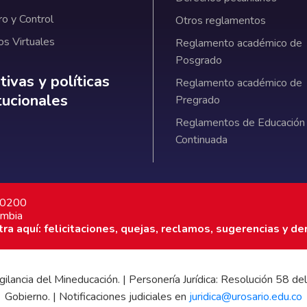
ro y Control
Otros reglamentos
os Virtuales
Reglamento académico de
Posgrado
ativas y políticas institucionales
ivas y políticas
Reglamento académico de
itucionales
Pregrado
Reglamentos de Educación
Continuada
7 0200
ombia
a aquí: felicitaciones, quejas, reclamos, sugerencias y de
 vigilancia del Mineducación. | Personería Jurídica: Resolución 58
Gobierno. | Notificaciones judiciales en
juridica@urosario.edu.co