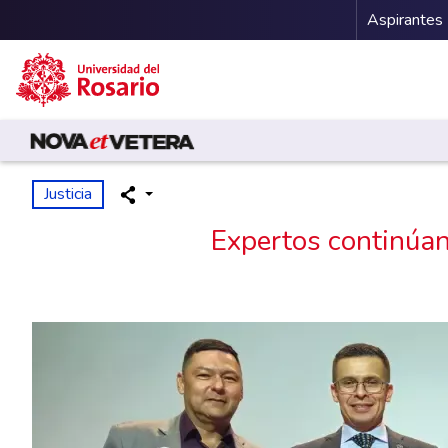
Menu 
Aspirantes
Pasar al contenido principal
Justicia
Expertos continúan 