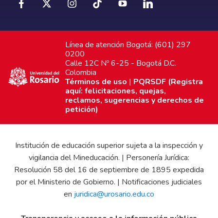
Línea de atención Bogotá: (601) 297
0200
Calle 12C Nº 6-25 - Bogotá D.C.
Colombia
Términos de uso
|
PQRSDF (Registra
aquí: felicitaciones, quejas,
reclamos, sugerencias y derechos de
petición)
Institución de educación superior sujeta a la inspección y
vigilancia del Mineducación. | Personería Jurídica:
Resolución 58 del 16 de septiembre de 1895 expedida
por el Ministerio de Gobierno. | Notificaciones judiciales
en
juridica@urosario.edu.co