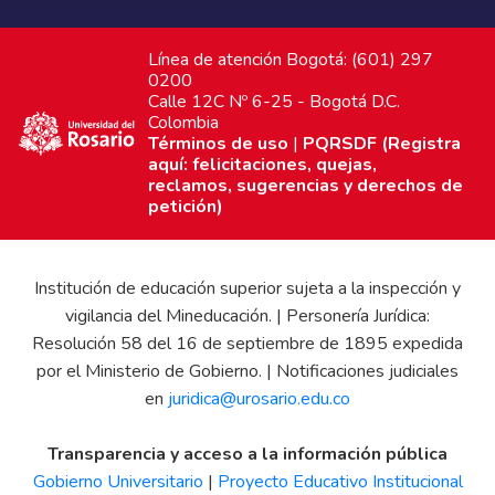
Línea de atención Bogotá: (601) 297
0200
Calle 12C Nº 6-25 - Bogotá D.C.
Colombia
Términos de uso
|
PQRSDF (Registra
aquí: felicitaciones, quejas,
reclamos, sugerencias y derechos de
petición)
Institución de educación superior sujeta a la inspección y
vigilancia del Mineducación. | Personería Jurídica:
Resolución 58 del 16 de septiembre de 1895 expedida
por el Ministerio de Gobierno. | Notificaciones judiciales
en
juridica@urosario.edu.co
Transparencia y acceso a la información pública
Gobierno Universitario
|
Proyecto Educativo Institucional