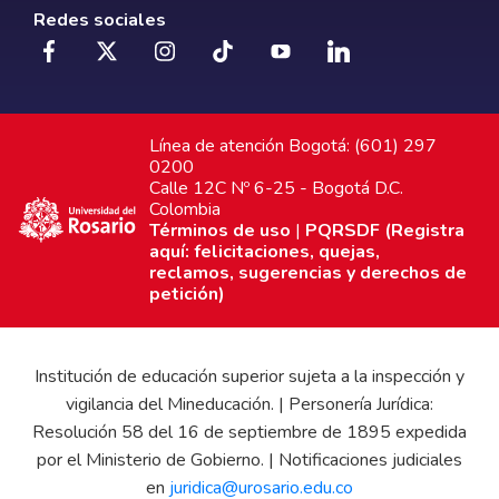
Redes sociales
Línea de atención Bogotá: (601) 297
0200
Calle 12C Nº 6-25 - Bogotá D.C.
Colombia
Términos de uso
|
PQRSDF (Registra
aquí: felicitaciones, quejas,
reclamos, sugerencias y derechos de
petición)
Institución de educación superior sujeta a la inspección y
vigilancia del Mineducación. | Personería Jurídica:
Resolución 58 del 16 de septiembre de 1895 expedida
por el Ministerio de Gobierno. | Notificaciones judiciales
en
juridica@urosario.edu.co