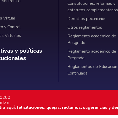
 electrónico
Constituciones, reformas y
estatutos complementarios
 Virtual
Derechos pecuniarios
ro y Control
Otros reglamentos
os Virtuales
Reglamento académico de
Posgrado
ativas y políticas institucionales
ivas y políticas
Reglamento académico de
itucionales
Pregrado
Reglamentos de Educación
Continuada
7 0200
ombia
a aquí: felicitaciones, quejas, reclamos, sugerencias y de