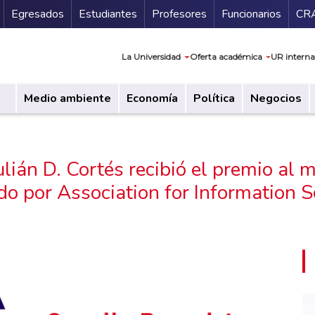
Secundario
Gu
Egresados
Estudiantes
Profesores
Funcionarios
CR
Navegación prin
La Universidad
Oferta académica
UR interna
Medio ambiente
Economía
Política
Negocios
ulián D. Cortés recibió el premio al m
do por Association for Information