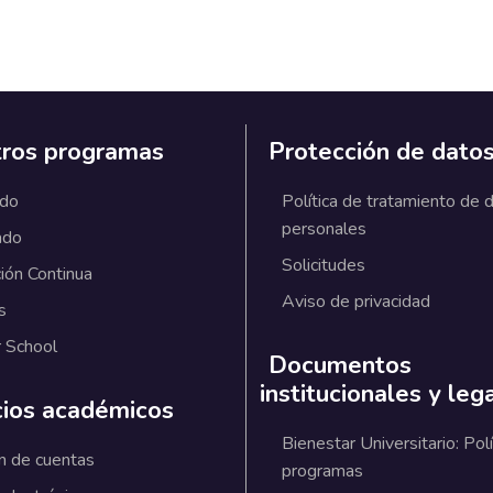
ros programas
Protección de dato
ado
Política de tratamiento de 
personales
ado
Solicitudes
ión Continua
Aviso de privacidad
s
 School
Documentos
institucionales y leg
cios académicos
Bienestar Universitario: Polí
n de cuentas
programas