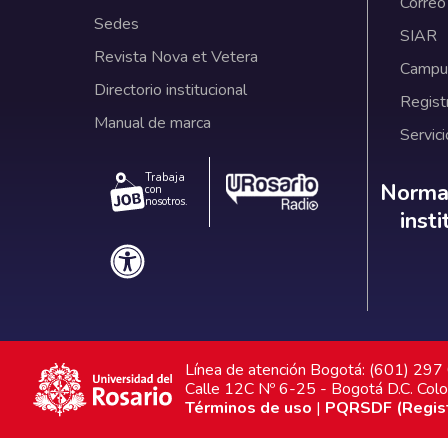
Correo
Sedes
SIAR
Revista Nova et Vetera
Campus
Directorio institucional
Regist
Manual de marca
Servici
Trabaja
Norm
Normat
con
nosotros.
inst
Línea de atención Bogotá: (601) 29
Calle 12C Nº 6-25 - Bogotá D.C. Col
Términos de uso
|
PQRSDF (Registr