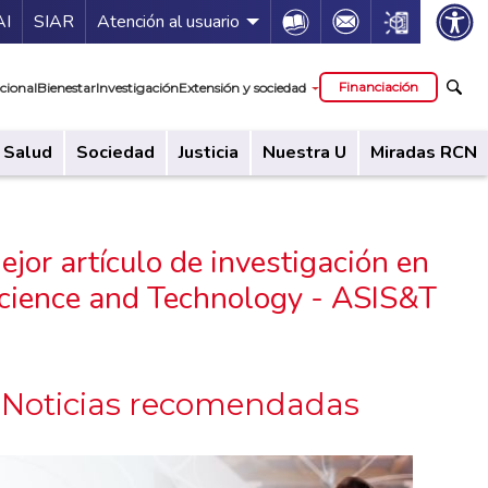
ía de servicios
Icon
Icon
Icon
AI
SIAR
Atención al usuario
cipal
Financiación
cional
Bienestar
Investigación
Extensión y sociedad
Salud
Sociedad
Justicia
Nuestra U
Miradas RCN
ejor artículo de investigación en
 Science and Technology - ASIS&T
Noticias recomendadas